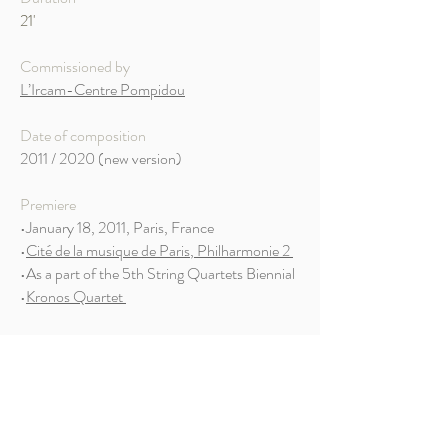
21'
Commissioned by
L’Ircam-Centre Pompidou
Date of composition
2011 / 2020 (new version)
Premiere
•January 18, 2011, Paris, France
•
Cité de la musique de Paris
, Philharmonie 2
•As a part of the 5th String Quartets Biennial
•
Kronos Quartet
Premiere of the new version
•January 15, 2022, Zurich, Switzerland
•
Cité de la musique de Paris
, Philharmonie 2
•As a part of the 5th String Quartets
Biennial
•
Kronos Quartet