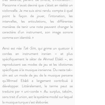
Personne n’avait deviné que c’était en réalité un
violoncelle. Je me suis ainsi rendu compte à quel
point la façon de jouer, l’intonation, les
intervalles, les articulations, les différentes
manières de tenir une note peuvent changer le
caractère d’un instrument, son image sonore
comme son identité. »
Ainsi est née
Tak-Sīm
, qui grime un quatuor à
cordes en instrument iranien – et plus
spécifiquement le sêtar de Ahmad Ebādi –, en
reproduisant ses modes de jeu et les idiotismes
spécifiques à la musique iranienne. Du reste tak-
sîm est un mode de jeu de la musique persane
qu’Ahmad Ebādi a largement contribué à
développer. Littéralement, le terme peut se
traduire par « uni-corde ». Au surplus, taksîm,
sans trait d’union, est le système modal sur lequel
la musique turque s’est élaborée.