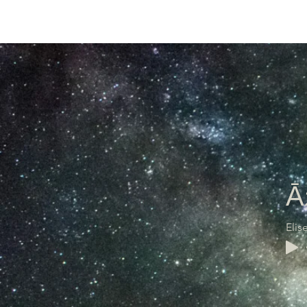
Ā
Elis