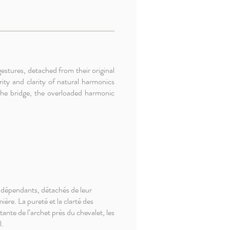
stures, detached from their original
ity and clarity of natural harmonics
 the bridge, the overloaded harmonic
indépendants, détachés de leur
ère. La pureté et la clarté des
tante de l’archet près du chevalet, les
l.