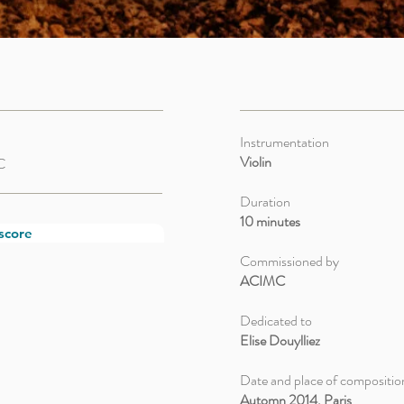
Instrumentation
Violin
C
Duration
10 minutes
score
Commissioned by
ACIMC
Dedicated to
Elise Douylliez
Date and place of compositio
Automn 2014, Paris