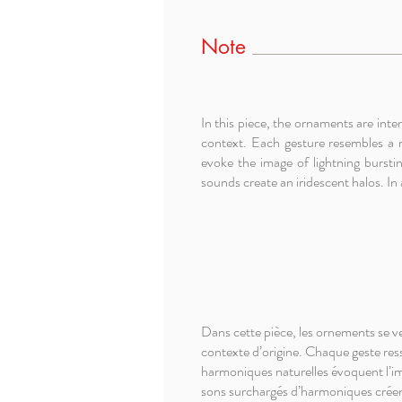
Note
In this piece, the ornaments are int
context. Each gesture resembles a m
evoke the image of lightning bursti
sounds create an iridescent halos. In a
Dans cette pièce, les ornements se v
contexte d’origine. Chaque geste ress
harmoniques naturelles évoquent l’imag
sons surchargés d’harmoniques créent u