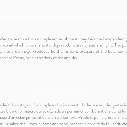
ended to be more than a simple embellishment: they become independent ge
aterial which is permanently degraded, releasing heat and light. The pur
ng into a dark sky. Produced by the insistent pressure of the bow near
ncient Persia, Āzar is the deity of fire and sky.
eulent davantage qu’un simple embellissement : ils deviennent des gestes 
emble à une matière qui se dégrade en permanence, libérant chaleur et lumi
e d’un éclair jaillissant dans un ciel sombre. Produits par la pression insis
n halos irisé. Dans la Perse ancienne, Āzar est la divinité du feu et du cie