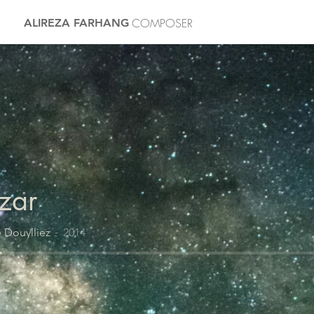
COMPOSER
ALIREZA FARHANG
zar
e Douylliez
2014