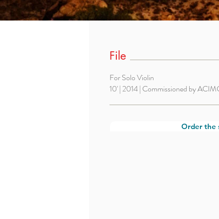
File
For Solo
Violin
10' |
2014
|
Commissioned by
ACIM
Order the 